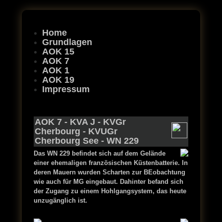
Home
Grundlagen
AOK 15
AOK 7
AOK 1
AOK 19
Impressum
AOK 7
-
KVA J
-
KVGr
Cherbourg
-
KVUGr
Cherbourg See
- WN 229
Das WN 229 befindet sich auf dem Gelände
einer ehemaligen französischen Küstenbatterie. In
deren Mauern wurden Scharten zur BEobachtung
wie auch für MG eingebaut. Dahinter befand sich
der Zugang zu einem Hohlgangsystem, das heute
unzugänglich ist.