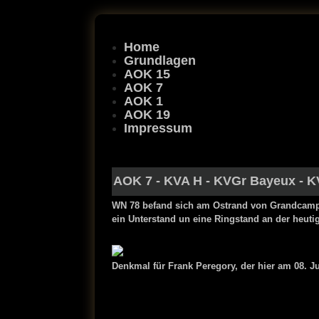
Home
Grundlagen
AOK 15
AOK 7
AOK 1
AOK 19
Impressum
AOK 7
-
KVA H
-
KVGr Bayeux
-
K
WN 78 befand sich am Ostrand von Grandcamp-
ein Unterstand un eine Ringstand an der heuti
Denkmal für Frank Peregory, der hier am 08. J