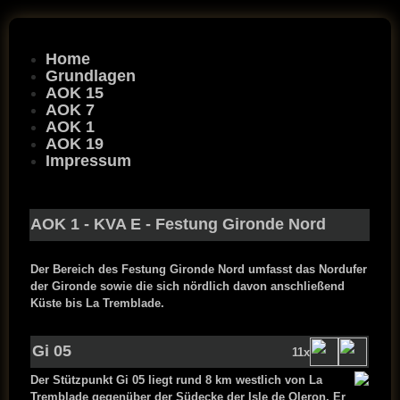
Home
Grundlagen
AOK 15
AOK 7
AOK 1
AOK 19
Impressum
AOK 1
-
KVA E
- Festung Gironde Nord
Der Bereich des Festung Gironde Nord umfasst das Nordufer
der Gironde sowie die sich nördlich davon anschließend
Küste bis La Tremblade.
Gi 05
11x
Der Stützpunkt Gi 05 liegt rund 8 km westlich von La
Tremblade gegenüber der Südecke der Isle de Oleron. Er