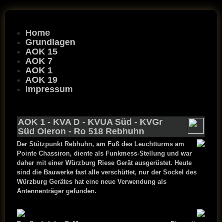
Home
Grundlagen
AOK 15
AOK 7
AOK 1
AOK 19
Impressum
AOK 1
-
KVA D
-
KVUA Süd
-
KVGr
Süd Oleron
-
Ro 518 Rebhuhn
Der Stützpunkt Rebhuhn, am Fuß des Leuchtturms am
Pointe Chassiron, diente als Funkmess-Stellung und war
daher mit einer Würzburg Riese Gerät ausgerüstet. Heute
sind die Bauwerke fast alle verschüttet, nur der Sockel des
Würzburg Gerätes hat eine neue Verwendung als
Antennenträger gefunden.