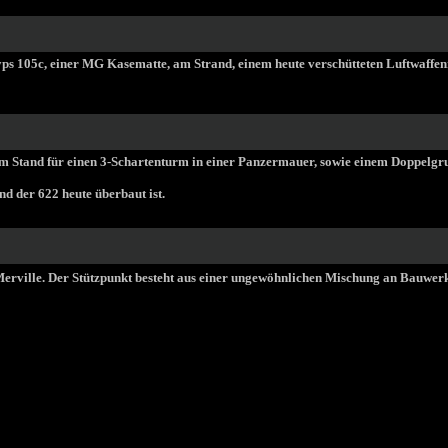
yps 105c, einer MG Kasematte, am Strand, einem heute verschütteten Luftwaffen
em Stand für einen 3-Schartenturm in einer Panzermauer, sowie einem Doppelgr
d der 622 heute überbaut ist.
erville. Der Stützpunkt besteht aus einer ungewöhnlichen Mischung an Bauwerken