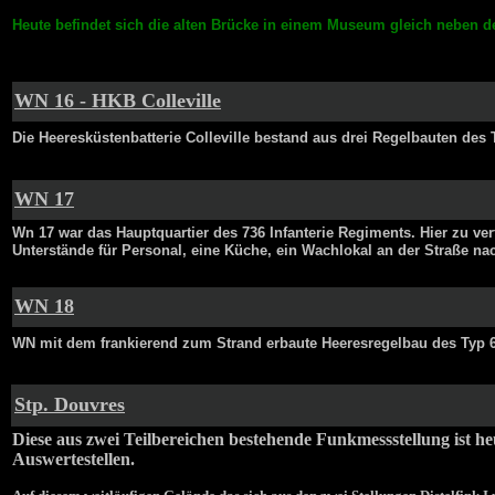
Heute befindet sich die alten Brücke in einem Museum gleich neben de
W
N 16 - HKB Colleville
D
ie Heeresküstenbatterie Colleville bestand aus drei Regelbauten des 
W
N 17
Wn 17
war das Hauptquartier des 736 Infanterie Regiments. Hier zu v
Unterstände für Personal, eine Küche, ein Wachlokal an der Straße n
W
N 18
WN mit dem frankierend zum Strand erbaute Heeresregelbau des Typ 61
Stp. Douvres
Diese aus zwei Teilbereichen bestehende Funkmessstellung ist h
Auswertestellen.