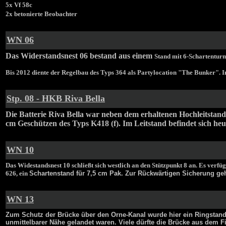
5x Vf 58c
2x betonierte Beobachter
W
N 06
Das Widerstandsnest 06 bestand aus einem
Stand mit 6-Schartentur
Bis 2012 diente der Regelbau des Typs 364 als Partylocation "The Bunker". Im
S
tp. 08 - HKB Riva Bella
Die Batterie Riva Bella war neben dem erhaltenen Hochleitstand
cm Geschützen des Typs K418 (f). Im Leitstand befindet sich he
W
N 10
Das Widestandsnest 10 schließt sich westlich an den Stützpunkt 8 an. Es verf
626, ein
Schartenstand für 7,5 cm Pak. Zur Rückwärtigen Sicherung geh
W
N 13
Zum Schutz der Brücke über den Orne-Kanal wurde hier ein Ringstand f
unmittelbarer Nähe gelandet waren. Viele dürfte die Brücke aus dem F