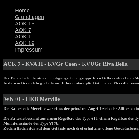
Home
Grundlagen
AOK 15
AOK 7
AOK 1
AOK 19
Impressum
AOK 7
-
KVA H
-
KVGr Caen
- KVUGr Riva Bella
Der Bereich der Küstenverteidigungs-Untergruppe Riva Bella ersteckt sich Me
In diesem Bereich liegt die beim D-Day umkämpfte Batterie de Merville, sowie
WN 01 - HKB Merville
Die Batterie de Merville war eines der primären Angriffsziele der Alliierten
Die Batterie bestand aus einem Regelbau des Typs 611, einem Regelbau des T
Munitionsstände des Typs Vf 7b.
Zudem finden sich auf dem Gelände noch drei erhaltene, offene Geschützbettu