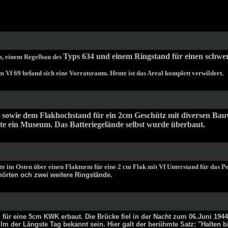
Typs 634 und einem Ringstand für einen schwe
m, einem Regelbau des
 Vf 69 befand sich eine Vorratsraum. Heute ist das Areal komplett verwildert.
 sowie dem Flakhochstand für ein 2cm Geschütz mit diversen Bauw
ute ein Museum. Das Batteriegelände selbst wurde überbaut.
ügte im Osten über einen Flakturm für eine 2 cm Flak mit Vf Unterstand für das 
örten och zwei weitere Ringstände.
ür eine 5cm KWK erbaut. Die Brücke fiel in der Nacht zum 06.Juni 1944 
ilm der Längste Tag bekannt sein. Hier galt der berühmte Satz: "Halten 