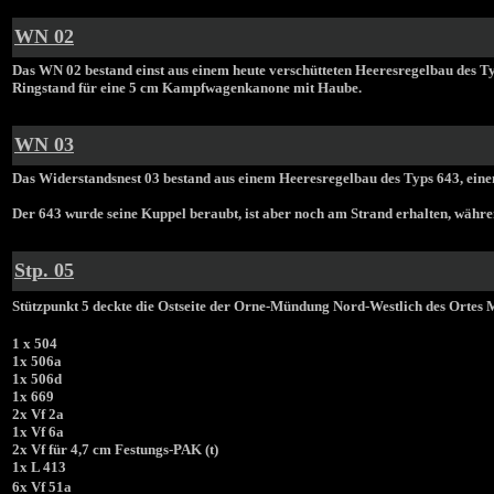
WN 02
Das WN 02 bestand einst aus einem heute verschütteten Heeresregelbau des T
Ringstand für eine 5 cm Kampfwagenkanone mit Haube.
WN 03
D
as Widerstandsnest 03 bestand aus einem Heeresregelbau des Typs 643, ein
Der 643 wurde seine Kuppel beraubt, ist aber noch am Strand erhalten, währen
Stp. 05
Stützpunkt 5 deckte die Ostseite der Orne-Mündung Nord-Westlich des Ortes M
1 x 504
1x 506a
1x 506d
1x 669
2x Vf 2a
1x Vf 6a
2x Vf für 4,7 cm Festungs-PAK (t)
1x L 413
6x Vf 51a