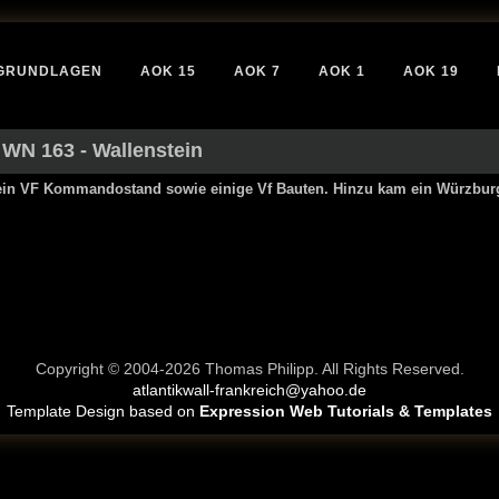
GRUNDLAGEN
AOK 15
AOK 7
AOK 1
AOK 19
 WN 163 - Wallenstein
ein VF Kommandostand sowie einige Vf Bauten. Hinzu kam ein Würzbur
Copyright © 2004-2026 Thomas Philipp. All Rights Reserved.
atlantikwall-frankreich@yahoo.de
Template Design based on
Expression Web Tutorials & Templates