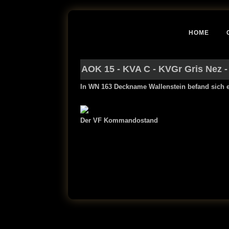
HOME
AOK 15
-
KVA C
-
KVGr Gris Nez
-
In WN 163 Deckname Wallenstein befand sich 
Der
VF Kommandostand