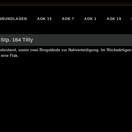
GRUNDLAGEN
AOK 15
AOK 7
AOK 1
AOK 19
 Stp. 164 Tilly
ndostand, sowie zwei Ringstände zur Nahverteidigung. Im Rückwärtigen
 eine Flak.