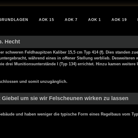
GRUNDLAGEN
AOK 15
AOK 7
AOK 1
AOK 19
p. Hecht
vier schweren Feldhaupitzen Kaliber 15,5 cm Typ 414 (f). Dies standen zu
 untergebracht, während eines in offener Stellung verblieb. Desweitere
e drei Munitionsunterstände I (Typ 134) errichtet. Hinzu kamen weitere
rschlossen und somit unzugänglich.
 Giebel um sie wir Felscheunen wirken zu lassen
Gebäude und haben weniger die typische Form eines Regelbaus vom Typ