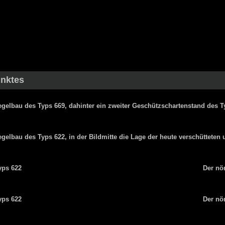
unktes
egelbau des Typs 669, dahinter ein zweiter Geschützschartenstand des T
egelbau des Typs 622, in der Bildmitte die Lage der heute verschüttete
yps 622
Der nö
yps 622
Der nö