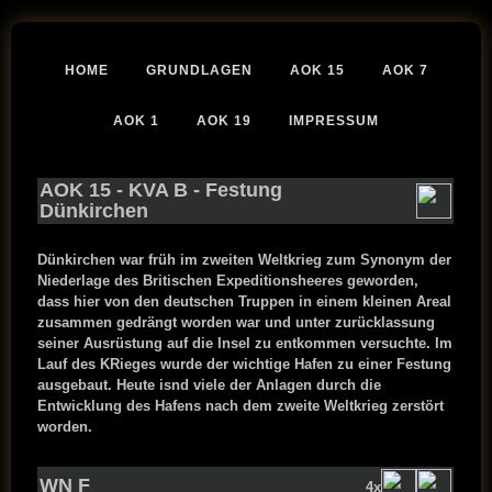
HOME
GRUNDLAGEN
AOK 15
AOK 7
AOK 1
AOK 19
IMPRESSUM
AOK 15
-
KVA B
- Festung
Dünkirchen
Dünkirchen war früh im zweiten Weltkrieg zum Synonym der
Niederlage des Britischen Expeditionsheeres geworden,
dass hier von den deutschen Truppen in einem kleinen Areal
zusammen gedrängt worden war und unter zurücklassung
seiner Ausrüstung auf die Insel zu entkommen versuchte. Im
Lauf des KRieges wurde der wichtige Hafen zu einer Festung
ausgebaut. Heute isnd viele der Anlagen durch die
Entwicklung des Hafens nach dem zweite Weltkrieg zerstört
worden.
WN F
4x