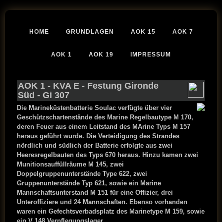
HOME
GRUNDLAGEN
AOK 15
AOK 7
AOK 1
AOK 19
IMPRESSUM
AOK 1
-
KVA E
-
Festung Gironde
Süd
- Gi 307
Die Marineküstenbatterie Soulac verfügte über vier
Geschützschartenstände des Marine Regelbautype M 170,
deren Feuer aus einem Leitstand des MArine Typs M 157
heraus geführt wurde. Die Verteidigung des Strandes
nördlich und südlich der Batterie erfolgte aus zwei
Heeresregelbauten des Typs 670 heraus. Hinzu kamen zwei
Munitionsauffüllräume M 145, zwei
Doppelgruppenunterstände Type 622, zwei
Gruppenunterstände Typ 621, sowie ein Marine
Mannschaftsunterstand M 151 für eine Offizier, drei
Unteroffiziere und 24 Mannschaften. Ebenso vorhanden
waren ein Gefechtsverbadsplatz des Marinetype M 159, sowie
ein V 148 Verpflegungslager.