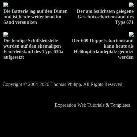
Die Batterie lag auf den Dünen
Der am östlichsten gelegene
und ist heute weitgehend im
Geschützschartenstand des
Sand versunken
Typs 671
Die heutige Schiffsleitstelle
Der 669 Doppelschartenstand
wurden auf den ehemaligen
kann heute als
Feuerleitstand des Typs 636a
Helikopterlandeplatz genutzt
aufgesetzt
werden
Copyright © 2004-2026 Thomas Philipp. All Rights Reserved.
atlantikwall-frankreich@yahoo.de
Template Design based on
Expression Web Tutorials & Templates