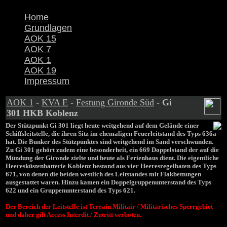
Home
Grundlagen
AOK 15
AOK 7
AOK 1
AOK 19
Impressum
AOK 1
-
KVA E
-
Festung Gironde Süd
- Gi
301 HKB Koblenz
Der Stützpunkt Gi 301 liegt heute weitgehend auf dem Gelände einer
Schiffsleitstelle, die ihren Sitz im ehemaligen Feuerleitstand des Typs 636a
hat. Die Bunker des Stützpunktes sind weitgehend im Sand verschwunden.
Zu Gi 301 gehört zudem eine besonderheit, ein 669 Doppelstand der auf die
Mündung der Gironde zielte und heute als Ferienhaus dient. Die eigentliche
Heeresküstenbatterie Koblenz bestand aus vier Heeresregelbaten des Typs
671, von denen die beiden westlich des Leitstandes mit Flakbettungen
ausgestattet waren. Hinzu kamen ein Doppelgruppenunterstand des Typs
622 und ein Gruppenunterstand des Typs 621.
Der Bereich der Leitstelle ist Terrain Militair / Militärisches Sperrgebiet
und daher gilt Access Interdit
/ Zutritt verboten.