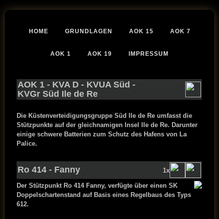
HOME
GRUNDLAGEN
AOK 15
AOK 7
AOK 1
AOK 19
IMPRESSUM
AOK 1
-
KVA D
-
KVUA Süd
-
KVGr Süd Ile de Re
Die Küstenverteidigungsgruppe Süd Ile de Re umfasst die
Stützpunkte auf der gleichnamigen Insel Ile de Re. Darunter
einige schwere Batterien zum Schutz des Hafens von La
Palice.
Ro 414 - Fanny
1x
Der Stützpunkt Ro 414 Fanny, verfügte über einen SK
Doppelschartenstand auf Basis eines Regelbaus des Typs
612.