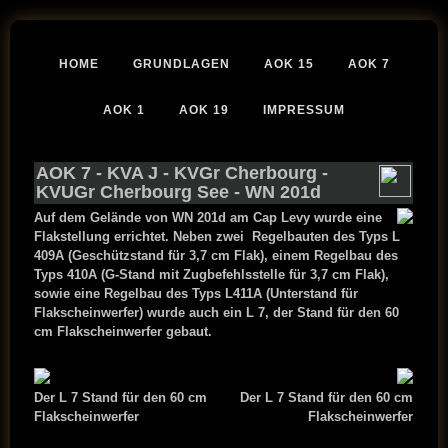
HOME
GRUNDLAGEN
AOK 15
AOK 7
AOK 1
AOK 19
IMPRESSUM
AOK 7
-
KVA J
-
KVGr Cherbourg
-
KVUGr Cherbourg See
- WN 201d
Auf dem Gelände von WN 201d am Cap Levy wurde eine
Flakstellung errichtet. Neben zwei Regelbauten des Typs L
409A (Geschützstand für 3,7 cm Flak), einem Regelbau des
Typs 410A (G-Stand mit Zugbefehlsstelle für 3,7 cm Flak),
sowie eine Regelbau des Typs L411A (Unterstand für
Flakscheinwerfer) wurde auch ein L 7,
der Stand für den 60
cm Flakscheinwerfer gebaut.
Der L 7 Stand für den 60 cm
Der L 7 Stand für den 60 cm
Flakscheinwerfer
Flakscheinwerfer