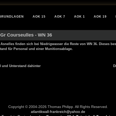
GRUNDLAGEN
AOK 15
AOK 7
AOK 1
AOK 19
Gr Courseulles
- WN 36
snelles finden sich bei Niedrigwasser die Reste von WN 36. Dieses bes
nd für Personal und einer Munitionsablage.
 und Unterstand dahinter
D
Copyright © 2004-2026 Thomas Philipp. All Rights Reserved.
atlantikwall-frankreich@yahoo.de