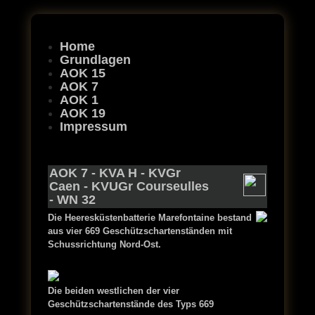
Home
Grundlagen
AOK 15
AOK 7
AOK 1
AOK 19
Impressum
AOK 7
-
KVA H
-
KVGr
Caen
-
KVUGr Courseulles
- WN 32
D
ie Heeresküstenbatterie Marefontaine bestand
aus vier 669 Geschützschartenständen mit
Schussrichtung Nord-Ost.
Die beiden westlichen der vier
Geschützschartenstände des Typs 669