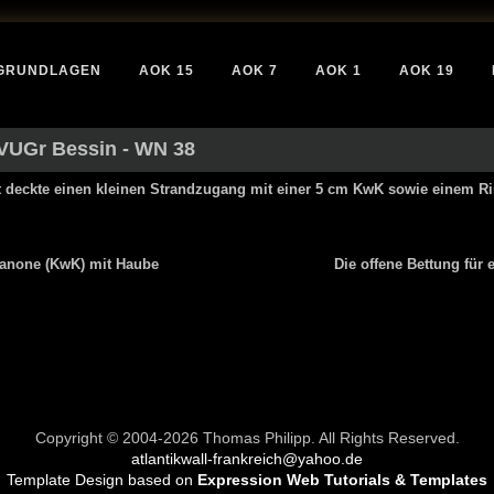
GRUNDLAGEN
AOK 15
AOK 7
AOK 1
AOK 19
VUGr Bessin
- WN 38
 deckte einen kleinen Strandzugang mit einer 5 cm KwK sowie einem Rin
kanone (KwK) mit Haube
Die offene Bettung fü
Copyright © 2004-2026 Thomas Philipp. All Rights Reserved.
atlantikwall-frankreich@yahoo.de
Template Design based on
Expression Web Tutorials & Templates